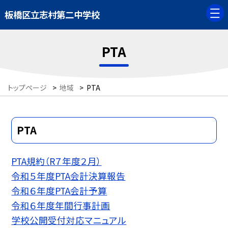
板橋区立志村第二中学校
PTA
トップページ
>
地域
>
PTA
PTA
PTA規約（R７年度２月）
令和５年度PTA会計決算報告
令和６年度PTA会計予算
令和６年度年間行事計画
学校公開受付対応マニュアル