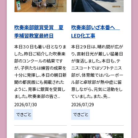
吹奏楽部銀賞受賞 夏
吹奏楽部いざ本番へ
季補習教室最終日
LED化工事
本日３０日も暑い日となりま
本日２９日は、晴れ間が広が
した。昨日ご紹介した吹奏楽
り、直射日光が厳しい猛暑日
部のコンクールの結果です
が復活しました。本日も、テ
が、子供たちは練習の成果を
ニスコートではソフトテニス
十分に発揮し、本日の朝日新
部が、体育館ではバレーボー
聞の都民版にも掲載された
ル部と卓球部が熱中症に留
ように、見事に銀賞を受賞し
意しながら、元気に活動をし
ました。吹奏楽部の皆さ...
ていました。また、先...
2026/07/30
2026/07/29
できごと
できごと