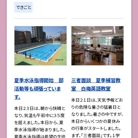
できごと
夏季水泳指導開始 部
三者面談 夏季補習教
活動等も頑張っていま
室 白梅英語教室
す。
本日２１日は、天気予報どお
りの危険な暑さの猛暑日と
本日２３日は、朝から快晴と
なりました。暑さの中ですが、
なり、気温も午前中に３５度
本日からいくつかの夏休み
を超えました。本日から、夏
の行事がスタートしました。
季水泳指導が始まりました。
まず、「三者面談」です。１学
夏季水泳指導は希望の生徒