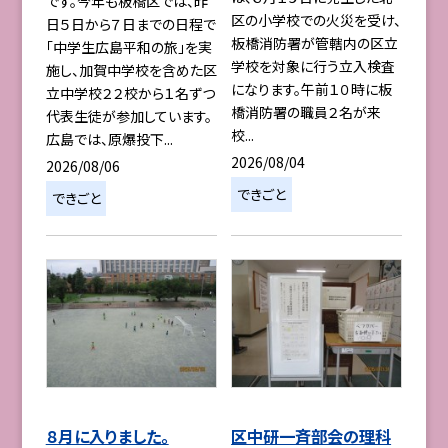
です。今年も板橋区では、昨
区の小学校での火災を受け、
日５日から７日までの日程で
板橋消防署が管轄内の区立
「中学生広島平和の旅」を実
学校を対象に行う立入検査
施し、加賀中学校を含めた区
になります。午前１０時に板
立中学校２２校から１名ずつ
橋消防署の職員２名が来
代表生徒が参加しています。
校...
広島では、原爆投下...
2026/08/04
2026/08/06
できごと
できごと
８月に入りました。
区中研一斉部会の理科