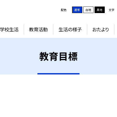
配色
通常
白地
黒地
文字
学校生活
教育活動
生活の様子
おたより
教育目標