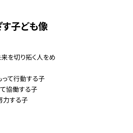
ざす子ども像
未来を切り拓く人をめ
もって行動する子
って協働する子
努力する子