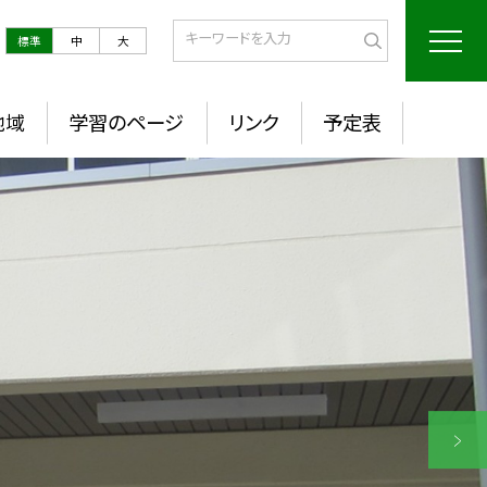
標準
中
大
地域
学習のページ
リンク
予定表