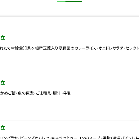
献立
れたて村給食）】駒ヶ根産玉葱入り夏野菜のカレーライス・オニドレサラダ・セレク
献立
かめご飯・魚の東煮・ごま和え・豚汁・牛乳
献立
ャンバラヤ・ビーンズオムレツ・キャベツとベーコンのスープ・果物（冷凍パイン）・