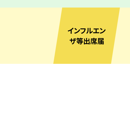
インフルエン
ザ等出席届