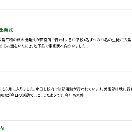
出発式
 朝、広島平和の旅の出発式が区役所で行われ、各中学校1名ずつの22名の生徒が広
らお話をいただき、地下鉄で東京駅へ向かいました...
 早くも８月に入りました。今日も校内では部活動が行われています。美術部は秋に
構想が今日の活動でまとまったようです。今年も素敵...
内