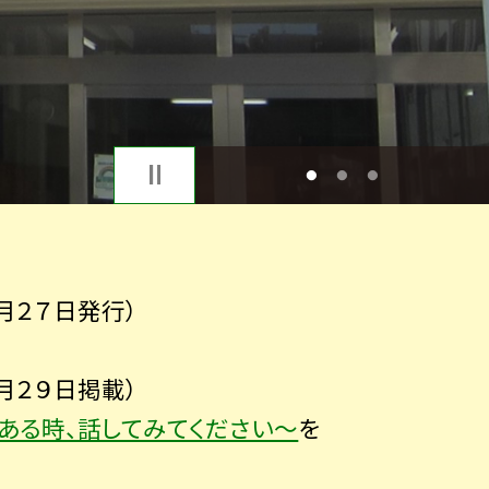
1
2
3
月２７日発行）
月２９日掲載）
ある時、話してみてください～
を