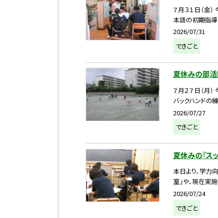
７月３１日（金
本語の初期指導
2026/07/31
できごと
夏休みの部活
７月２７日（月）
バックハンドの練
2026/07/27
できごと
夏休みの『スッ
本日より、学力
室」や、現在実施
2026/07/24
できごと