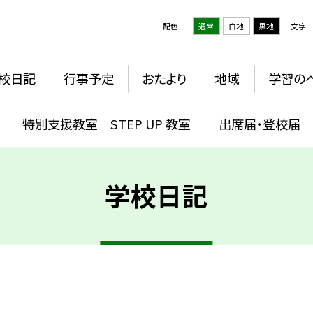
配色
通常
白地
黒地
文字
校日記
行事予定
おたより
地域
学習の
特別支援教室 STEP UP 教室
出席届・登校届
学校日記