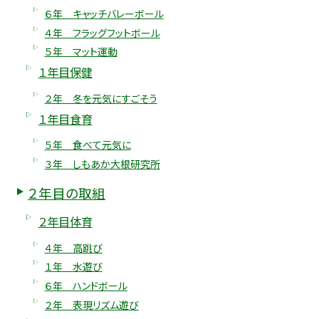
６年 キャッチバレーボール
４年 フラッグフットボール
５年 マット運動
１年目保健
２年 冬を元気にすごそう
１年目食育
５年 食べて元気に
３年 しもあか大根研究所
２年目の取組
２年目体育
４年 高跳び
１年 水遊び
６年 ハンドボール
２年 表現リズム遊び