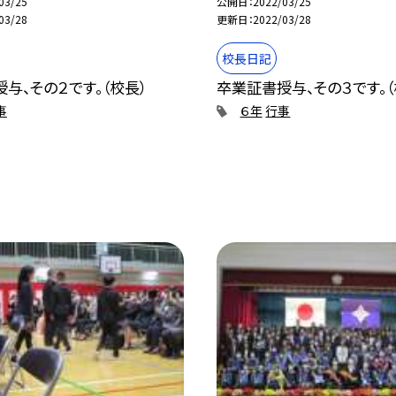
03/25
公開日
2022/03/25
03/28
更新日
2022/03/28
校長日記
与、その２です。（校長）
卒業証書授与、その３です。（
事
６年
行事