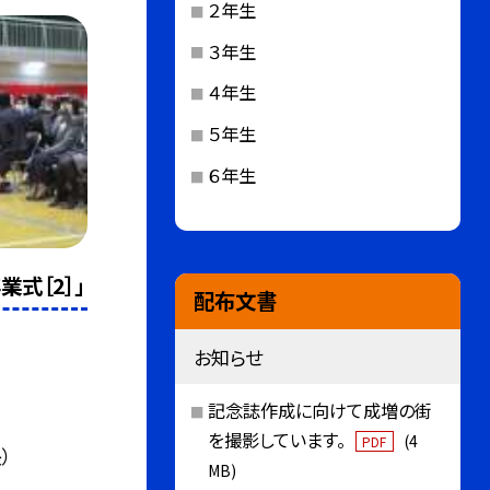
２年生
３年生
４年生
５年生
６年生
業式［2］」
配布文書
お知らせ
記念誌作成に向けて成増の街
を撮影しています。
(4
PDF
）
MB)