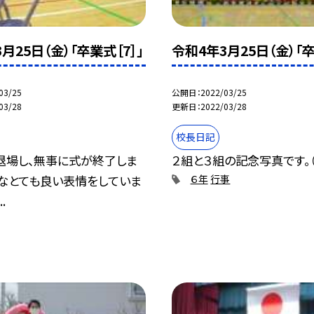
月25日（金）「卒業式［7］」
令和4年3月25日（金）「卒
03/25
公開日
2022/03/25
03/28
更新日
2022/03/28
校長日記
退場し、無事に式が終了しま
２組と３組の記念写真です。
んなとても良い表情をしていま
６年
行事
.