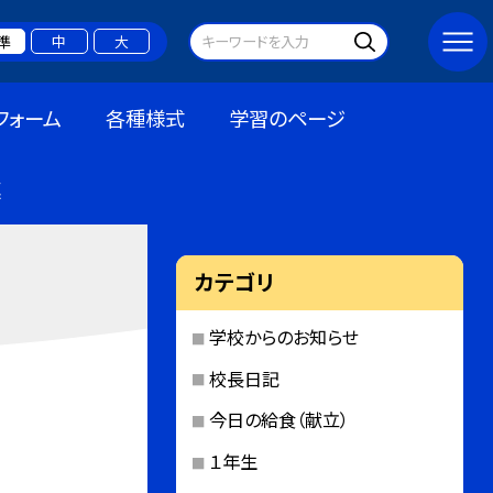
準
中
大
フォーム
各種様式
学習のページ
連
カテゴリ
学校からのお知らせ
校長日記
今日の給食（献立）
１年生