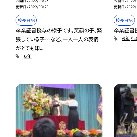
公開日
2022/03/25
公開日
2022/
更新日
2022/03/28
更新日
2022/
校長日記
校長日記
卒業証書授与の様子です。笑顔の子、緊
卒業証書授
張している子…など、一人一人の表情
６年
行
がとても印...
６年