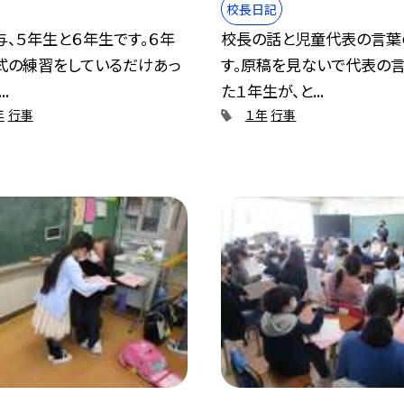
校長日記
、５年生と６年生です。６年
校長の話と児童代表の言葉
式の練習をしているだけあっ
す。原稿を見ないで代表の
.
た１年生が、と...
年
行事
１年
行事