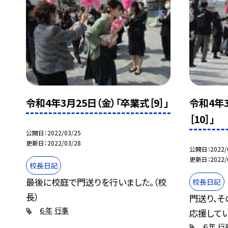
令和4年3月25日（金）「卒業式［9］」
令和4年3
［10］」
公開日
2022/03/25
更新日
2022/03/28
公開日
2022/
更新日
2022/
校長日記
最後に校庭で門送りを行いました。（校
校長日記
長）
門送り、そ
６年
行事
応援してい
６年
行