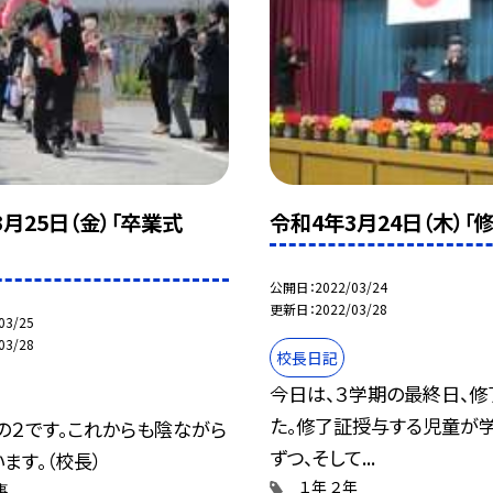
月25日（金）「卒業式
令和4年3月24日（木）「修
公開日
2022/03/24
更新日
2022/03/28
03/25
03/28
校長日記
今日は、３学期の最終日、修
た。修了証授与する児童が
の２です。これからも陰ながら
ずつ、そして...
ます。（校長）
１年
２年
事