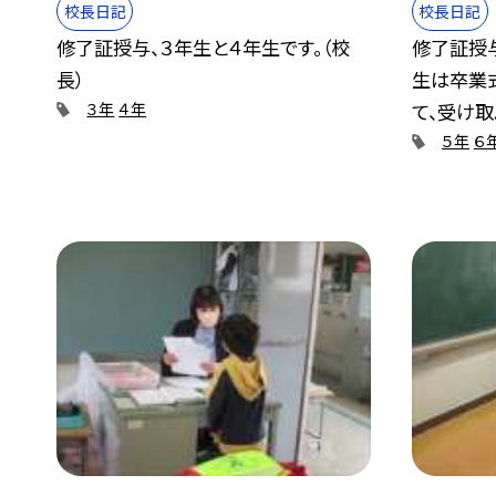
校長日記
校長日記
修了証授与、３年生と４年生です。（校
修了証授与
長）
生は卒業
て、受け取..
３年
４年
５年
６