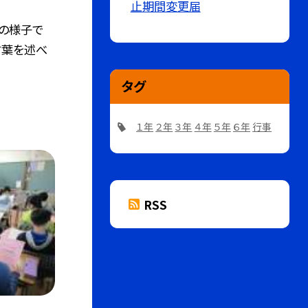
止期間変更届
の様子で
言葉を述べ
タグ
１年
２年
３年
４年
５年
６年
行事
RSS