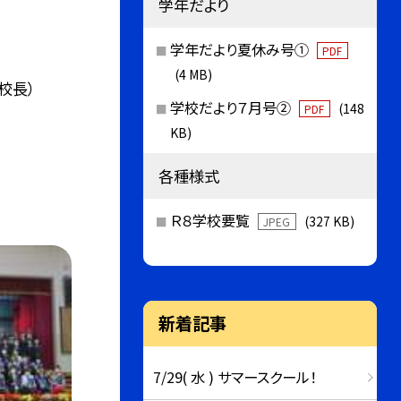
学年だより
学年だより夏休み号①
PDF
(4 MB)
校長）
学校だより７月号②
(148
PDF
KB)
各種様式
Ｒ８学校要覧
(327 KB)
JPEG
新着記事
7/29( 水 ) サマースクール！