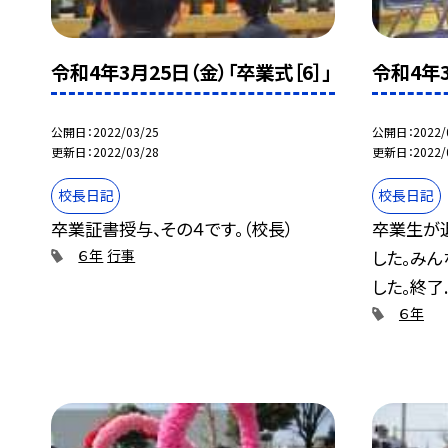
令和4年3月25日（金）「卒業式［6］」
令和4年3
公開日
2022/03/25
公開日
2022/
更新日
2022/03/28
更新日
2022/
校長日記
校長日記
卒業証書授与、その４です。（校長）
卒業生が
した。み
６年
行事
した。終了..
６年