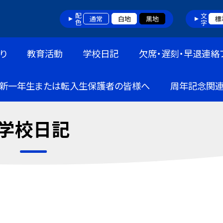
配色
文字
通常
白地
黒地
標
り
教育活動
学校日記
欠席・遅刻・早退連絡
新一年生または転入生保護者の皆様へ
周年記念関
学校日記