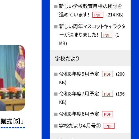
新しい学校教育目標の検討を
進めています！
(214 KB)
PDF
新しい周年マスコットキャラクタ
ーが決まりました！
(1
PDF
MB)
学校だより
令和8年度9月予定
(200
PDF
KB)
令和8年度7月予定
(196
PDF
KB)
令和8年度6月予定
PDF
業式［5］」
学校だより４月号②
PDF