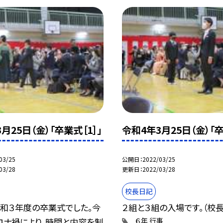
月25日（金）「卒業式［1］」
令和4年3月25日（金）「卒
03/25
公開日
2022/03/25
03/28
更新日
2022/03/28
校長日記
令和３年度の卒業式でした。今
２組と３組の入場です。（校長
ロナ禍により、時間と内容を制
６年
行事