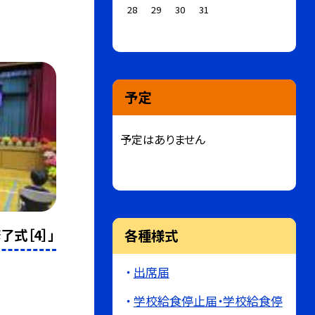
28
29
30
31
予定
予定はありません
了式［4］」
各種様式
出席届
学校給食停止届・学校給食停