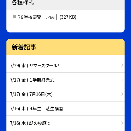
各種様式
Ｒ８学校要覧
(327 KB)
JPEG
新着記事
7/29( 水 ) サマースクール！
7/17( 金 ) １学期終業式
7/17( 金 ) 7月16日(木)
7/16( 木 ) ４年生 芝生講習
7/16( 木 ) 朝の校庭で