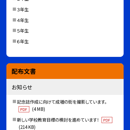
３年生
４年生
５年生
６年生
配布文書
お知らせ
記念誌作成に向けて成増の街を撮影しています。
(4 MB)
PDF
新しい学校教育目標の検討を進めています！
PDF
(214 KB)