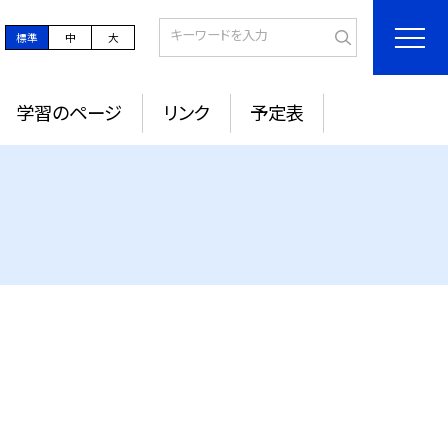
標準
中
大
学習のページ
リンク
予定表