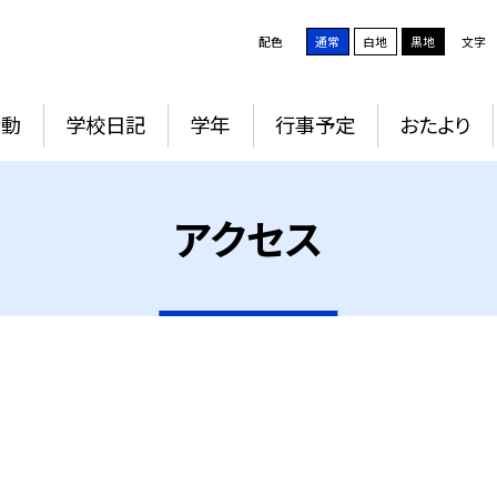
配色
通常
白地
黒地
文字
活動
学校日記
学年
行事予定
おたより
アクセス