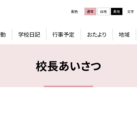
配色
通常
白地
黒地
文字
活動
学校日記
行事予定
おたより
地域
校長あいさつ