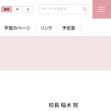
標準
中
大
学習のページ
リンク
予定表
校長 稲木 努