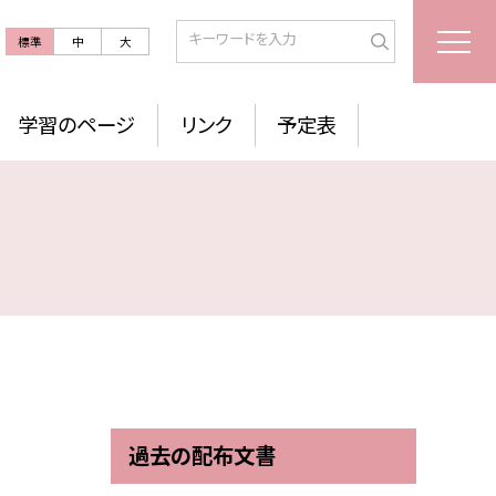
標準
中
大
学習のページ
リンク
予定表
過去の配布文書