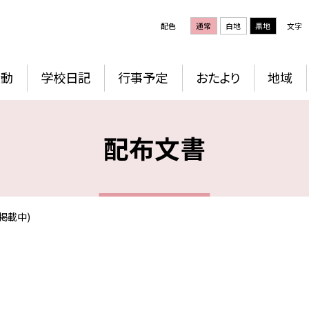
配色
通常
白地
黒地
文字
活動
学校日記
行事予定
おたより
地域
配布文書
掲載中)