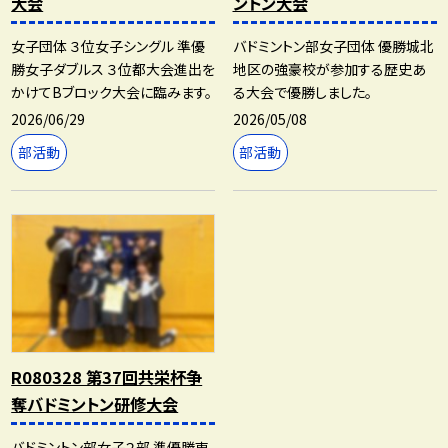
大会
ントン大会
女子団体 ３位女子シングル 準優
バドミントン部女子団体 優勝城北
勝女子ダブルス ３位都大会進出を
地区の強豪校が参加する歴史あ
かけてBブロック大会に臨みます。
る大会で優勝しました。
2026/06/29
2026/05/08
部活動
部活動
R080328 第37回共栄杯争
奪バドミントン研修大会
バドミントン部女子２部 準優勝東