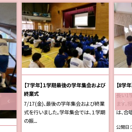
【７学年】１学期最後の学年集会および
【8学
終業式
長い1
7/17(金)、最後の学年集会および終業
ます。
式を行いました。学年集会では、１学期
は、合唱
の振...
公開日