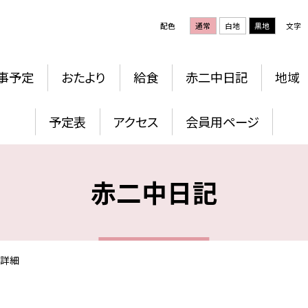
配色
通常
白地
黒地
文字
事予定
おたより
給食
赤二中日記
地域
予定表
アクセス
会員用ページ
赤二中日記
詳細