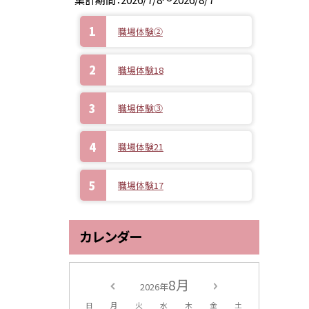
職場体験②
職場体験18
職場体験③
職場体験21
職場体験17
カレンダー
8月
2026年
日
月
火
水
木
金
土