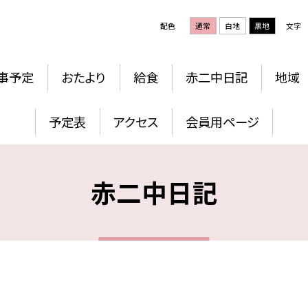
配色
通常
白地
黒地
文字
事予定
おたより
給食
赤二中日記
地域
予定表
アクセス
会員用ページ
赤二中日記