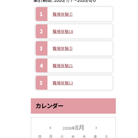
職場体験②
職場体験18
職場体験③
職場体験21
職場体験13
カレンダー
8月
2026年
日
月
火
水
木
金
土