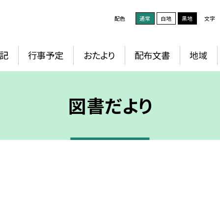
配色
通常
白地
黒地
文字
記
行事予定
おたより
配布文書
地域
図書だより