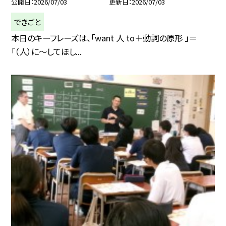
公開日
2026/07/03
更新日
2026/07/03
できごと
本日のキーフレーズは、「want 人 to＋動詞の原形 」＝
「（人）に～してほし...