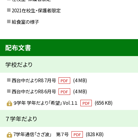
2021在校生・保護者限定
給食室の様子
配布文書
学校だより
西台中だよりR8 7月号
(4 MB)
PDF
西台中だよりR8 6月号
(4 MB)
PDF
９学年 学年だより「希望」 Vol.１１
(656 KB)
PDF
７学年だより
7学年通信「さざ波」 第７号
(828 KB)
PDF