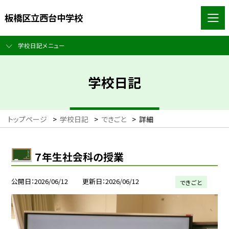
板橋区立西台中学校
学校日記メニュー
学校日記
トップページ
>
学校日記
>
できごと
>
詳細
７年生社会科の授業
公開日
2026/06/12
更新日
2026/06/12
できごと