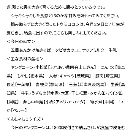
ぎ、残った実を大きく育てるために摘みとっているのです。
シャキシャキした食感とほのかな甘みを味わってみてください。
摘み取らずに大きく育ったトウモロコシは、今月２９日に７年生が
皮むきし、給食に出すので、こちらも楽しみにしてください。
＜今日の献立＞
五目あんかけ焼きそば タピオカのココナッツミルク 牛乳
＜主な食材の産地＞
ヤングコーン・小松菜【ふれあい農園会山口さん】 にんにく【青森
県】 もやし【栃木県】 人参・キャベツ【茨城県】 豚肉【埼玉県】
長葱【千葉県】 青梗菜【静岡県】 玉葱【兵庫県淡路島】 生姜【高
知県】 牛乳・うずらの卵水煮・木耳・干し椎茸・みかん缶・パイン缶
【国産】 蒸し中華麺【小麦：アメリカ・カナダ】 筍水煮【中国】 い
か【ペルー】
＜おしゃもじクイズ＞
今日のヤングコーンは、180本皮付きで納品され、給食室で皮をむ