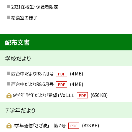
2021在校生・保護者限定
給食室の様子
配布文書
学校だより
西台中だよりR8 7月号
(4 MB)
PDF
西台中だよりR8 6月号
(4 MB)
PDF
９学年 学年だより「希望」 Vol.１１
(656 KB)
PDF
７学年だより
7学年通信「さざ波」 第７号
(828 KB)
PDF