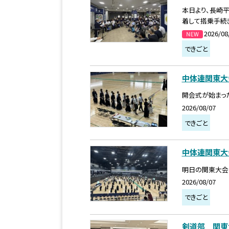
本日より、長崎
着して搭乗手続き
2026/08
できごと
中体連関東大
開会式が始まっ
2026/08/07
できごと
中体連関東大
明日の関東大会
2026/08/07
できごと
剣道部 関東