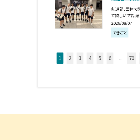
剣道部、団体で
て欲しいです。頑
2026/08/07
できごと
1
2
3
4
5
6
...
70