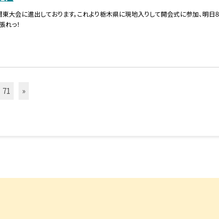
関東大会に進出しております。これより栃木県に現地入りして開会式に参加、明日
張れっ！
71
»