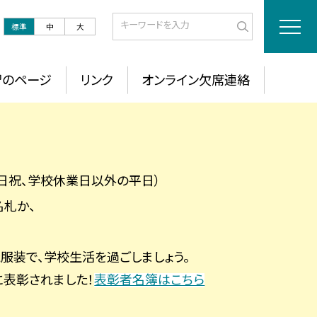
標準
中
大
習のページ
リンク
オンライン欠席連絡
！
土日祝、学校休業日以外の平日）
札か、
服装で、学校生活を過ごしましょう。
表彰されました！
表彰者名簿はこちら