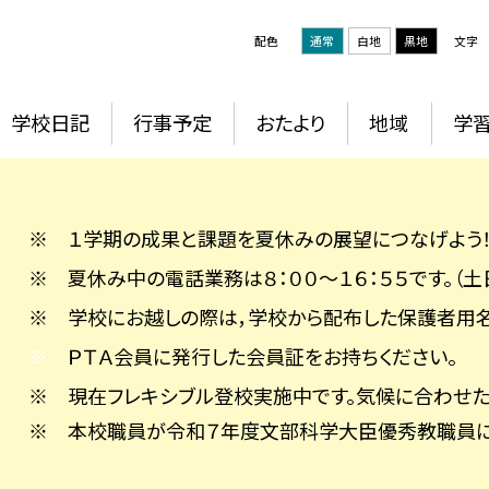
配色
通常
白地
黒地
文字
学校日記
行事予定
おたより
地域
学
※ １学期の成果と課題を夏休みの展望につなげよう
※ 夏休み中の電話業務は８：００～１６：５５です。（
※ 学校にお越しの際は，学校から配布した保護者用名
※
ＰＴＡ会員に発行した会員証をお持ちください。
※ 現在フレキシブル登校実施中です。気候に合わせた
※ 本校職員が令和７年度文部科学大臣優秀教職員に