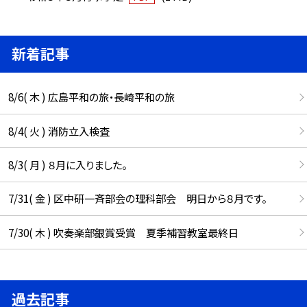
新着記事
8/6( 木 ) 広島平和の旅・長崎平和の旅
8/4( 火 ) 消防立入検査
8/3( 月 ) ８月に入りました。
7/31( 金 ) 区中研一斉部会の理科部会 明日から８月です。
7/30( 木 ) 吹奏楽部銀賞受賞 夏季補習教室最終日
過去記事