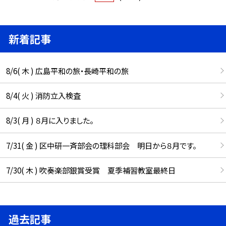
新着記事
8/6( 木 ) 広島平和の旅・長崎平和の旅
8/4( 火 ) 消防立入検査
8/3( 月 ) ８月に入りました。
7/31( 金 ) 区中研一斉部会の理科部会 明日から８月です。
7/30( 木 ) 吹奏楽部銀賞受賞 夏季補習教室最終日
過去記事