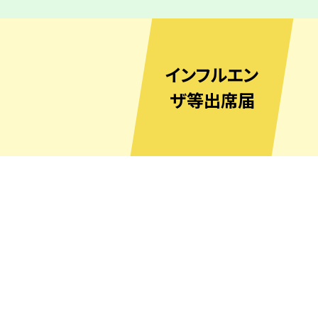
インフルエン
ザ等出席届