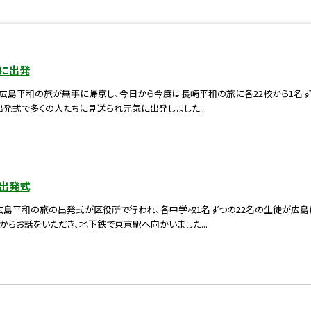
に出発
 昨日広島平和の旅が無事に帰京し、今日から今度は長崎平和の旅に各22校から1名
発式で多くの人たちに見送られ元気に出発しました...
出発式
 朝、広島平和の旅の出発式が区役所で行われ、各中学校1名ずつの22名の生徒が広
らお話をいただき、地下鉄で東京駅へ向かいました...