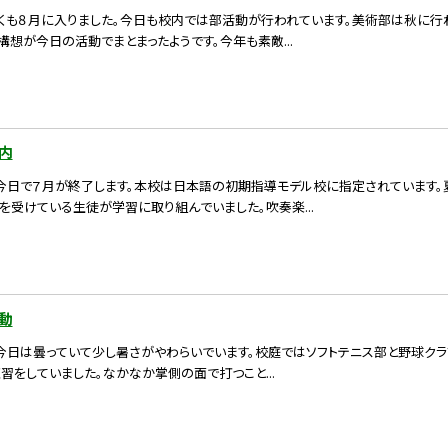
 早くも８月に入りました。今日も校内では部活動が行われています。美術部は秋に
構想が今日の活動でまとまったようです。今年も素敵...
内
） 今日で７月が終了します。本校は日本語の初期指導モデル校に指定されています
を受けている生徒が学習に取り組んでいました。吹奏楽...
動
 今日は曇っていて少し暑さがやわらいでいます。校庭ではソフトテニス部と野球ク
習をしていました。なかなか掌側の面で打つこと...