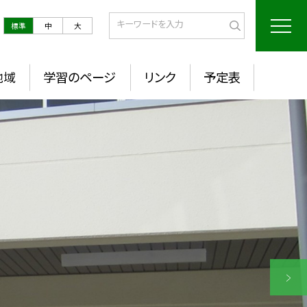
標準
中
大
地域
学習のページ
リンク
予定表