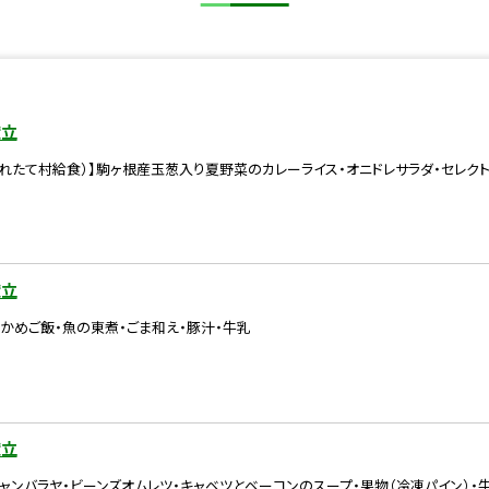
献立
れたて村給食）】駒ヶ根産玉葱入り夏野菜のカレーライス・オニドレサラダ・セレク
献立
かめご飯・魚の東煮・ごま和え・豚汁・牛乳
献立
ャンバラヤ・ビーンズオムレツ・キャベツとベーコンのスープ・果物（冷凍パイン）・