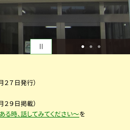
1
2
3
月２７日発行）
月２９日掲載）
ある時、話してみてください～
を