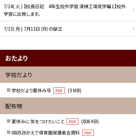
7/14( 火 ) 【校長日記 4年生校外学習 清掃工場見学編１】校外
学習に出発します。
7/13( 月 ) 7月13日（月）の献立
おたより
学校だより
学校だより夏休み号
(3 MB)
PDF
配布物
夏休みに 気をつけたいこと
(806 KB)
PDF
080526かえで保育園保護者会資料
PDF