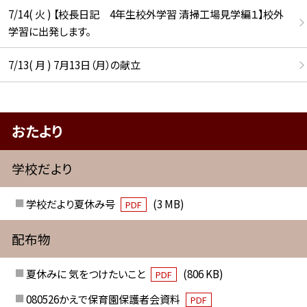
7/14( 火 ) 【校長日記 4年生校外学習 清掃工場見学編１】校外
学習に出発します。
7/13( 月 ) 7月13日（月）の献立
おたより
学校だより
学校だより夏休み号
(3 MB)
PDF
配布物
夏休みに 気をつけたいこと
(806 KB)
PDF
080526かえで保育園保護者会資料
PDF