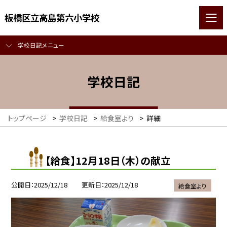
板橋区立高島第六小学校
学校日記メニュー
学校日記
トップページ
>
学校日記
>
給食室より
>
詳細
【給食】12月18日（木）の献立
公開日
2025/12/18
更新日
2025/12/18
給食室より