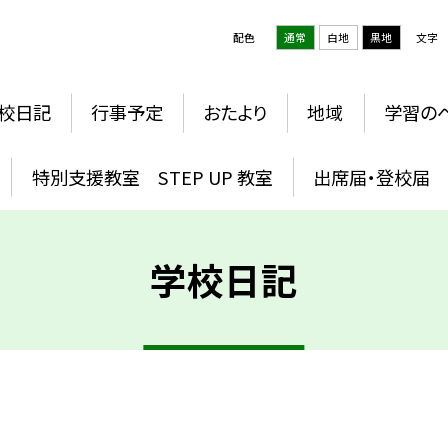
配色
通常
白地
黒地
文字
校日記
行事予定
おたより
地域
学習の
特別支援教室 STEP UP 教室
出席届・登校届
学校日記