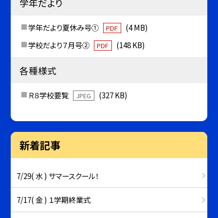
学年だより
学年だより夏休み号①
(4 MB)
PDF
学校だより７月号②
(148 KB)
PDF
各種様式
Ｒ８学校要覧
(327 KB)
JPEG
新着記事
7/29( 水 ) サマースクール！
7/17( 金 ) １学期終業式