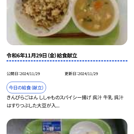
令和6年11月29日（金）給食献立
公開日
2024/11/29
更新日
2024/11/29
今日の給食（献立）
きんぴらごはん ししゃものスパイシー揚げ 呉汁 牛乳 呉汁
はすりつぶした大豆が入...