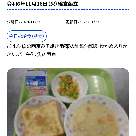
令和6年11月26日（火）給食献立
公開日
2024/11/27
更新日
2024/11/27
今日の給食（献立）
ごはん 魚の西京みそ焼き 野菜の酢醤油和え わかめ入りか
きたま汁 牛乳 魚の西京...