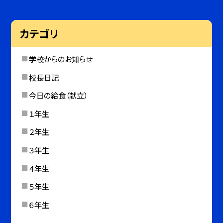
カテゴリ
学校からのお知らせ
校長日記
今日の給食（献立）
１年生
２年生
３年生
４年生
５年生
６年生