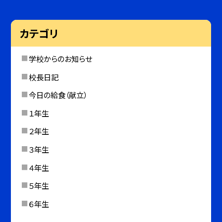
カテゴリ
学校からのお知らせ
校長日記
今日の給食（献立）
１年生
２年生
３年生
４年生
５年生
６年生