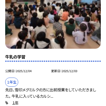
牛乳の学習
公開日
2025/12/04
更新日
2025/12/03
１年生
先日、雪印メグミルクの方に出前授業をしていただきまし
た。 牛乳に入っているカルシ...
１年