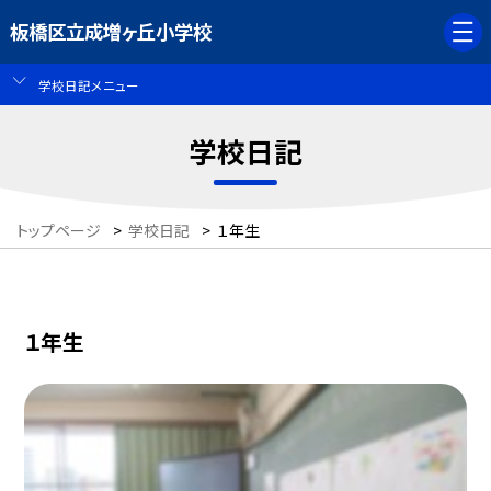
板橋区立成増ヶ丘小学校
学校日記メニュー
学校日記
トップページ
>
学校日記
>
１年生
１年生