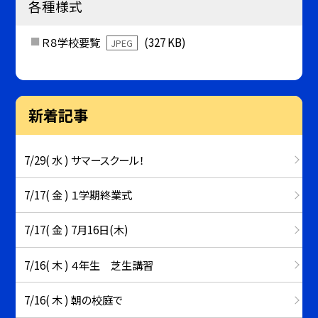
各種様式
Ｒ８学校要覧
(327 KB)
JPEG
新着記事
7/29( 水 ) サマースクール！
7/17( 金 ) １学期終業式
7/17( 金 ) 7月16日(木)
7/16( 木 ) ４年生 芝生講習
7/16( 木 ) 朝の校庭で