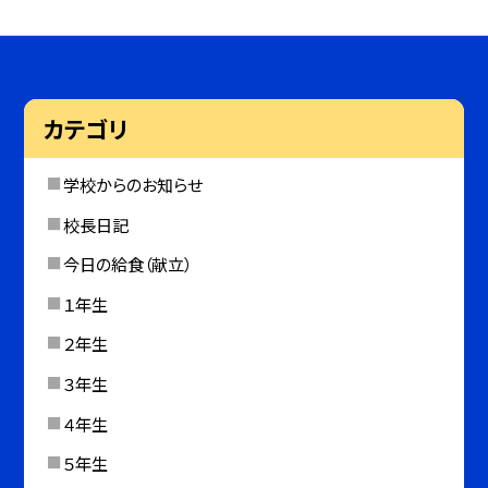
カテゴリ
学校からのお知らせ
校長日記
今日の給食（献立）
１年生
２年生
３年生
４年生
５年生