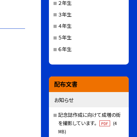
２年生
３年生
４年生
５年生
６年生
配布文書
お知らせ
記念誌作成に向けて成増の街
を撮影しています。
(4
PDF
MB)