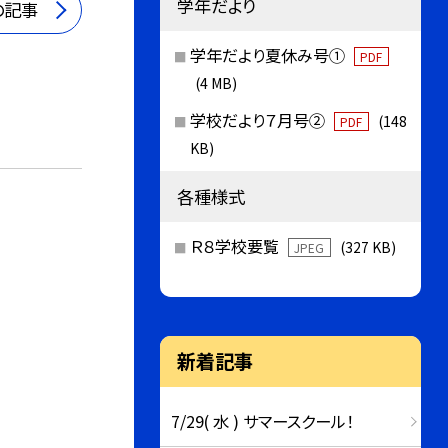
学年だより
の記事
学年だより夏休み号①
PDF
(4 MB)
学校だより７月号②
(148
PDF
KB)
各種様式
Ｒ８学校要覧
(327 KB)
JPEG
新着記事
7/29( 水 ) サマースクール！