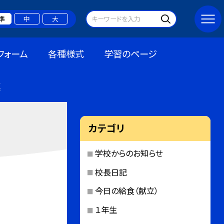
準
中
大
フォーム
各種様式
学習のページ
連
カテゴリ
学校からのお知らせ
校長日記
今日の給食（献立）
１年生