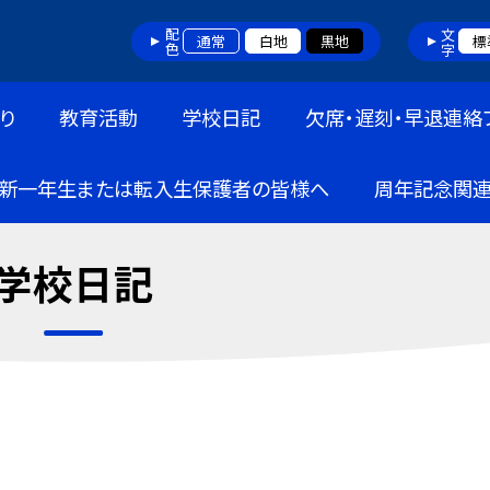
配色
文字
通常
白地
黒地
標
り
教育活動
学校日記
欠席・遅刻・早退連絡
新一年生または転入生保護者の皆様へ
周年記念関
学校日記