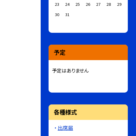
23
24
25
26
27
28
29
30
31
予定
予定はありません
各種様式
出席届