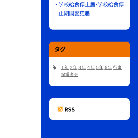
学校給食停止届・学校給食停
止期間変更届
タグ
１年
２年
３年
４年
５年
６年
行事
保護者会
RSS