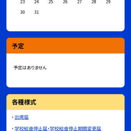
23
24
25
26
27
28
29
30
31
予定
予定はありません
各種様式
出席届
学校給食停止届・学校給食停止期間変更届