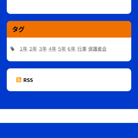
タグ
１年
２年
３年
４年
５年
６年
行事
保護者会
RSS