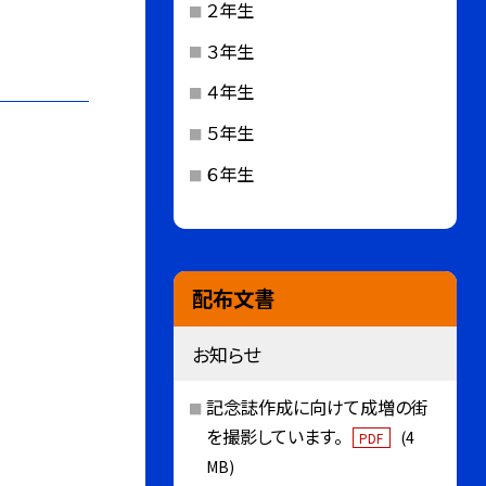
２年生
３年生
４年生
５年生
６年生
配布文書
お知らせ
記念誌作成に向けて成増の街
を撮影しています。
(4
PDF
MB)