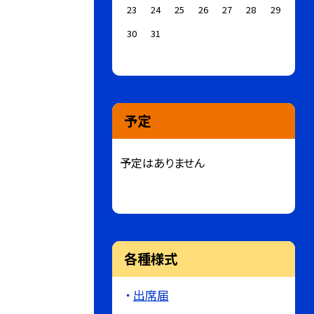
23
24
25
26
27
28
29
30
31
予定
予定はありません
各種様式
出席届