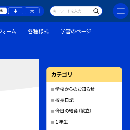
準
中
大
フォーム
各種様式
学習のページ
連
カテゴリ
学校からのお知らせ
校長日記
今日の給食（献立）
１年生