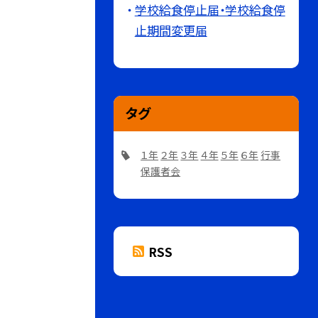
学校給食停止届・学校給食停
止期間変更届
タグ
１年
２年
３年
４年
５年
６年
行事
保護者会
RSS