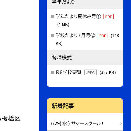
学年だより
学年だより夏休み号①
PDF
(4 MB)
学校だより７月号②
(148
PDF
KB)
各種様式
Ｒ８学校要覧
(327 KB)
JPEG
新着記事
も板橋区
7/29( 水 ) サマースクール！