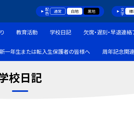
配色
文字
通常
白地
黒地
標
り
教育活動
学校日記
欠席・遅刻・早退連絡
新一年生または転入生保護者の皆様へ
周年記念関
学校日記