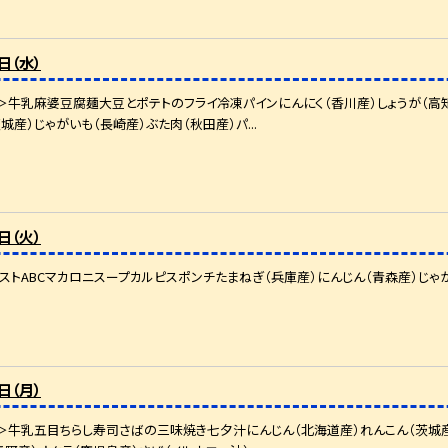
日（水）
牛乳麻婆豆腐麺大豆とポテトのフライ冷凍パインにんにく（香川産）しょうが（高知
城産）じゃがいも（長崎産）ぶた肉（秋田産）パ...
日（火）
ストABCマカロニスープカルピスポンチたまねぎ（兵庫産）にんじん（青森産）じゃが
日（月）
牛乳五目ちらし寿司さばの三味焼き七夕汁にんじん（北海道産）れんこん（茨城産）