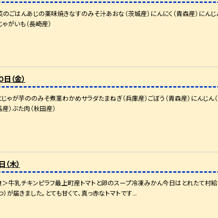
のごはんあじの薬味焼きなすのみそ汁あおな（茨城産）にんにく（青森産）にんじん
じゃがいも（長崎産）
０日（金）
じゃが芋ののみそ煮茎わかめサラダたまねぎ（兵庫産）ごぼう（青森産）にんじん（
馬産）ぶた肉（秋田産）
日（木）
食＞牛乳チキンピラフ最上町産トマトと卵のスープ冷凍みかん今日はとれたて村給
）が届きました。とても甘くて、真っ赤なトマトです...