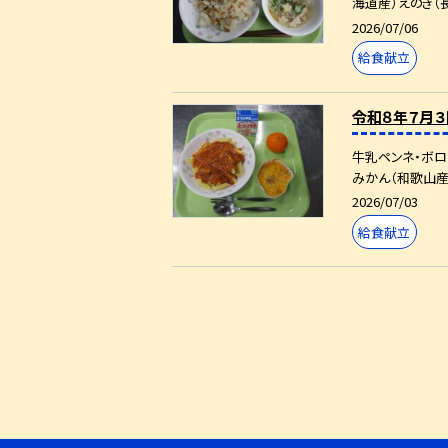
海道産）えのき（長
2026/07/06
給食献立
令和８年７月３
牛乳ペンネ・ボロ
みかん（和歌山産）
2026/07/03
給食献立