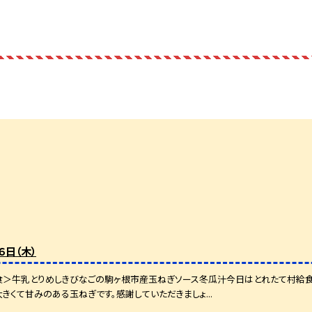
６日（木）
食＞牛乳とりめしきびなごの駒ヶ根市産玉ねぎソース冬瓜汁今日はとれたて村給食
大きくて甘みのある玉ねぎです。感謝していただきましょ...