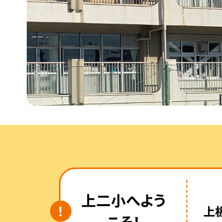
上二小へよう
上
こそ！