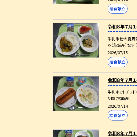
給食献立
令和８年７月１
牛乳米粉の夏野菜
ゃ（茨城産）なす（
2026/07/15
給食献立
令和８年７月１
牛乳ホットチリド
り肉（宮崎産）
2026/07/14
給食献立
令和８年７月１