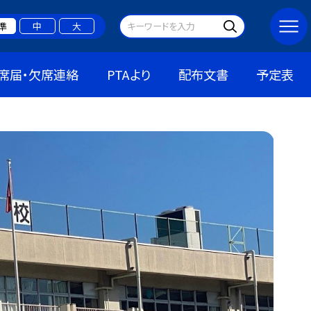
準
中
大
席届・欠席連絡
PTAより
配布文書
予定表