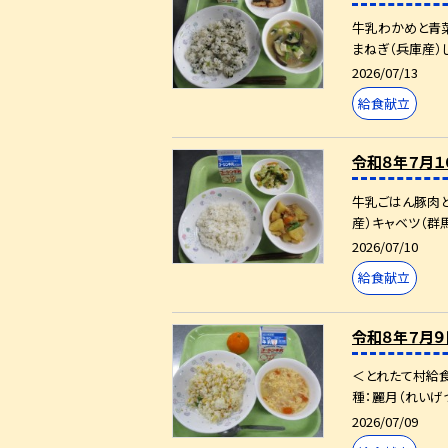
牛乳わかめと青菜
まねぎ（兵庫産）
2026/07/13
給食献立
令和８年７月１
牛乳ごはん豚肉と
産）キャベツ（群
2026/07/10
給食献立
令和８年７月９
＜とれたて村給
種：麗月（れいげつ
2026/07/09