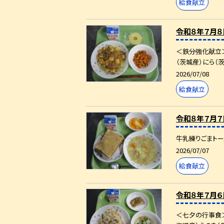
給食献立
令和８年７月８
＜鉄分強化献立＞
（茨城産）にら（茨
2026/07/08
給食献立
令和８年７月７
牛乳練りごまトー
2026/07/07
給食献立
令和８年７月６
＜七夕の行事食＞