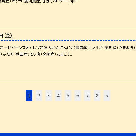
野産）オクラ（鹿児島産）さば（ノルウエー沖）...
日（金）
ネーゼビーンズオムレツ冷凍みかんにんにく（青森産）しょうが（高知産）たまねぎ（
ぶた肉（秋田産）とり肉（宮崎産）たまご（...
1
2
3
4
5
6
7
8
»