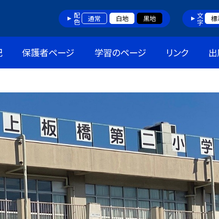
配色
文字
通常
白地
黒地
標
記
保護者ページ
学習のページ
リンク
出