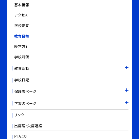
基本情報
アクセス
学校要覧
教育目標
経営方針
学校評価
教育活動
学校日記
保護者ページ
学習のページ
リンク
出席届・欠席連絡
PTAより