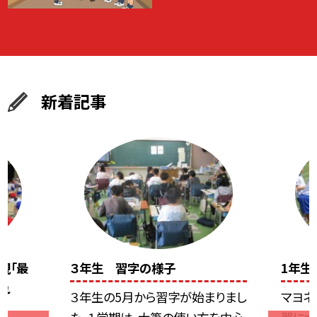
新着記事
現「最
３年生 習字の様子
1年生
れ
３年生の5月から習字が始まりまし
マヨネ