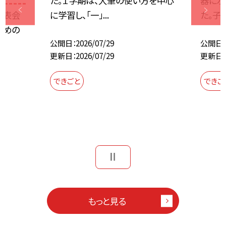
た。１学期は、大筆の使い方を中心
器に水
発表会
に学習し、「一」...
た。子ど
ための
公開日
2026/07/29
公開日
更新日
2026/07/29
更新日
できごと
できご
もっと見る