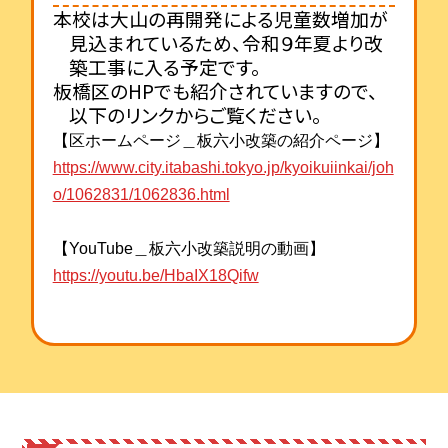
本校は大山の再開発による児童数増加が
見込まれているため、令和９年夏より改
築工事に入る予定です。
板橋区のHPでも紹介されていますので、
以下のリンクからご覧ください。
【区ホームページ＿板六小
改築
の紹介ページ】
https://www.city.itabashi.tokyo.jp/kyoikuiinkai/joh
o/1062831/1062836.html
【YouTube＿板六小
改築
説明の動画】
https://youtu.be/HbaIX18Qifw