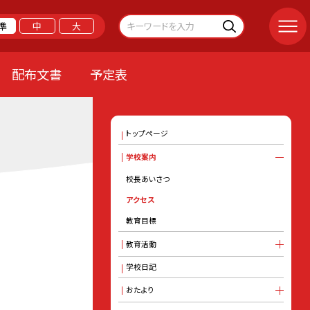
準
中
大
配布文書
予定表
トップページ
学校案内
校長あいさつ
アクセス
教育目標
教育活動
学校日記
おたより