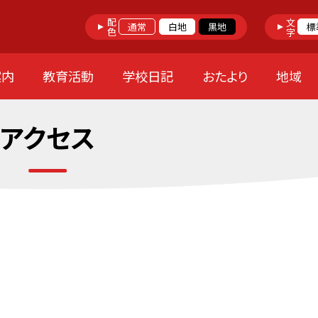
配色
文字
通常
白地
黒地
標
案内
教育活動
学校日記
おたより
地域
アクセス