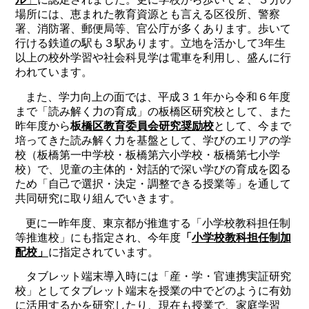
場所には、恵まれた教育資源とも言える区役所、警察
署、消防署、郵便局等、官公庁が多くあります。歩いて
行ける鉄道の駅も３駅あります。立地を活かして
3
年生
以上の校外学習や社会科見学は電車を利用し、盛んに行
われています。
また、学力向上の面では、平成３１年から令和６年度
まで「読み解く力の育成」の板橋区研究校として、また
昨年度から
板
橋区教育委員会研究奨励校
として、今まで
培ってきた読み解く力を基盤として、学びのエリアの学
校（板橋第一中学校・板橋第六小学校・板橋第七小学
校）で、児童の主体的・対話的で深い学びの育成を図る
ため「自己で選択・決定・調整できる授業等」を通して
共同研究に取り組んでいきます。
更に一昨年度、東京都が推進する「小学校教科担任制
等推進校」にも指定され、今年度
「
小学校教科担任制加
配校」
に指定されています。
タブレット端末導入時には「産・学・官連携実証研究
校」としてタブレット端末を授業の中でどのように有効
に活用するかを研究したり、現在も授業で、家庭学習