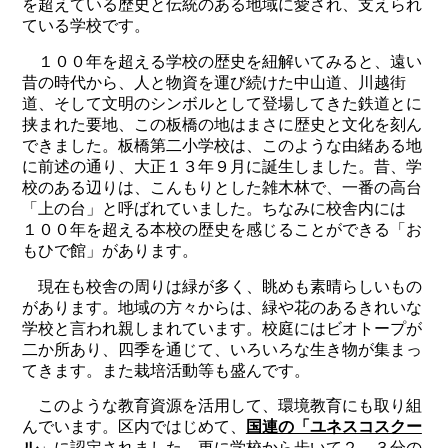
を超えている歴史と伝統のある地域に愛され、支えられ
ている学校です。
１００年を超える学校の歴史を紐解いてみると、遠い
昔の時代から、人と物資を運び続けた中山道、川越街
道、そして文明のシンボルとして登場してきた鉄道とに
挟まれた要地、この板橋の地はまさに歴史と文化を刻ん
できました。板橋第二小学校は、このような由緒ある地
に前述の通り、大正１３年９月に誕生しました。昔、学
校のある辺りは、こんもりとした雑木林で、一番の高台
「上の台」と呼ばれていました。ちなみに校舎内には
１００年を超える本校の歴史を感じることができる「お
もひで館」があります。
現在も校舎の周りは緑が多く、眺めも素晴らしいもの
があります。地域の方々からは、緑や花のあるきれいな
学校と言われ親しまれています。校庭にはビオトープが
二か所あり、四季を通じて、いろいろな生き物が集まっ
てきます。また栽培活動等も盛んです。
このような教育資源を活用して、環境教育にも取り組
んでいます。区内ではじめて、
国連の「ユネスコスクー
ル
」
に認定されました。更に学校から歩いて２、３分の