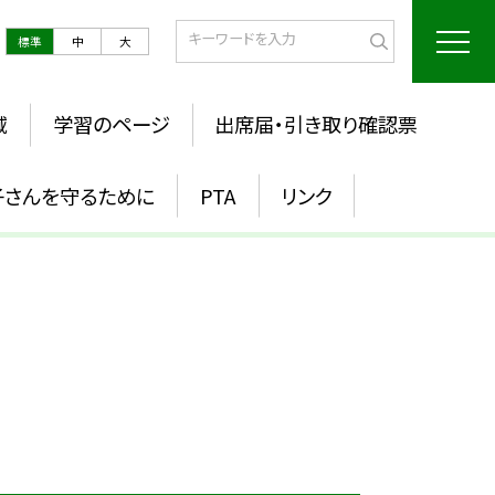
標準
中
大
域
学習のページ
出席届・引き取り確認票
子さんを守るために
PTA
リンク