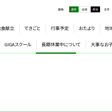
配色
通常
白地
黒地
文字
給食献立
できごと
行事予定
おたより
地
出席届
GIGAスクール
長期休業中について
大事なお