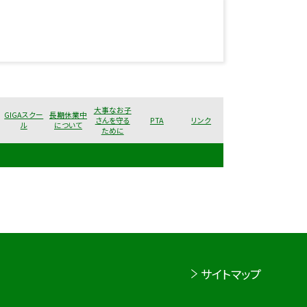
大事なお子
GIGAスクー
長期休業中
さんを守る
PTA
リンク
ル
について
ために
サイトマップ