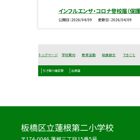
インフルエンザ・コロナ登校届（保
公開日
2026/04/09
更新日
2026/04/09
トップページ
学校案内
教育活動
給食献立
できごと
引き取り確認票
出席届
板橋区立蓮根第二小学校
〒174-0046 蓮根三丁目15番5号