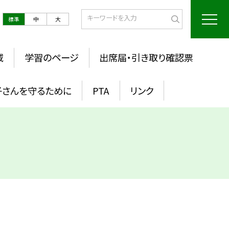
標準
中
大
域
学習のページ
出席届・引き取り確認票
子さんを守るために
PTA
リンク