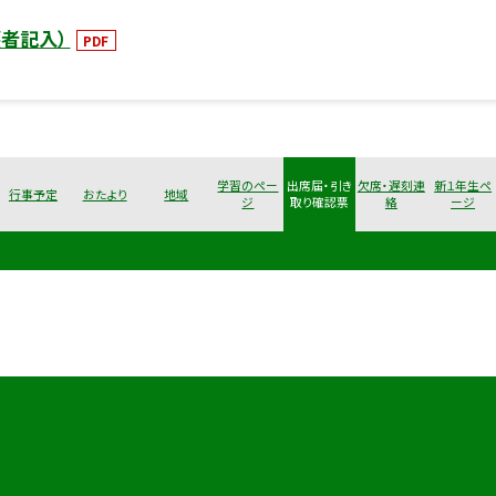
護者記入）
PDF
学習のペー
出席届・引き
欠席・遅刻連
新１年生ペ
行事予定
おたより
地域
ジ
取り確認票
絡
ージ