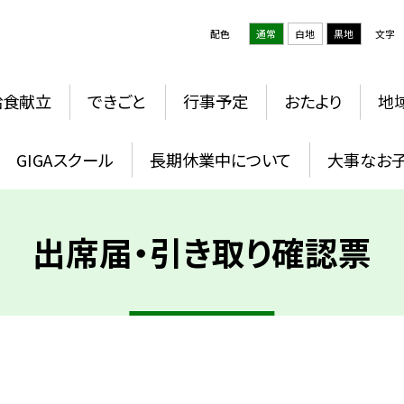
配色
通常
白地
黒地
文字
給食献立
できごと
行事予定
おたより
地
GIGAスクール
長期休業中について
大事なお
出席届・引き取り確認票