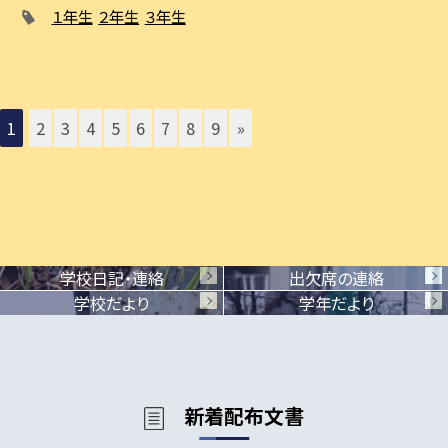
１年生
２年生
３年生
1
2
3
4
5
6
7
8
9
»
学校日記・連絡
出欠席の連絡
学校だより
学年だより
新着配布文書