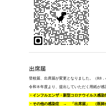
出席届
登校届、出席届が変更となりました。（R8．
令和８年度より、提出していただく用紙が感
・インフルエンザ・新型コロナウイルス感染
・その他の感染症 → 「出席届」 （医師