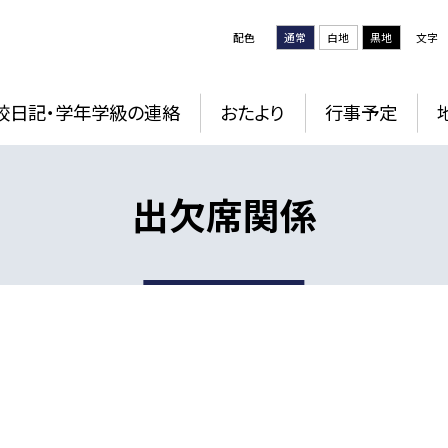
配色
通常
白地
黒地
文字
校日記・学年学級の連絡
おたより
行事予定
出欠席関係