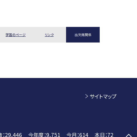
学習のページ
リンク
出欠席関係
サイトマップ
数：
29,446
今年度：
9,751
今月：
614
本日：
72