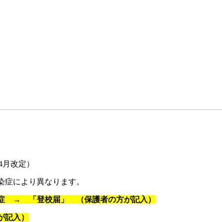
4月改定）
染症により異なります。
症 → 「登校届」 （保護者の方が記入）
が記入）