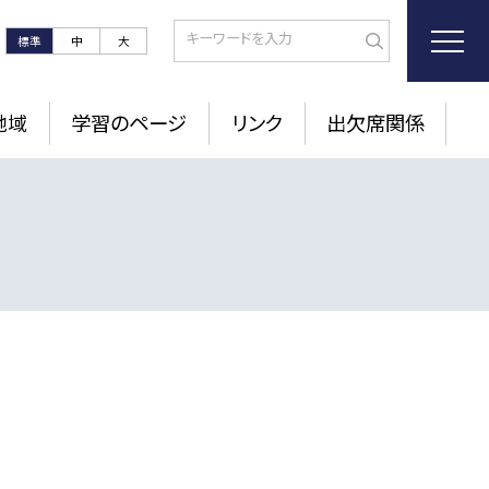
標準
中
大
地域
学習のページ
リンク
出欠席関係