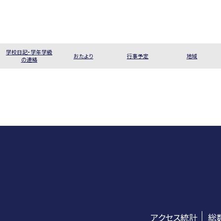
学校日記・学年学級
おたより
行事予定
地域
の連絡
アクセス統計
総