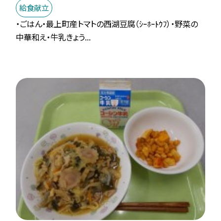
給食献立
・ごはん・最上町産トマトの西湖豆腐（ｼｰﾎｰﾄｳﾌ）・野菜の
中華和え・牛乳きょう...