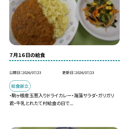
７月１６日の給食
公開日
2026/07/23
更新日
2026/07/23
給食献立
・駒ヶ根産玉葱入りドライカレー・海藻サラダ・ガリガリ
君・牛乳とれたて村給食の日で...