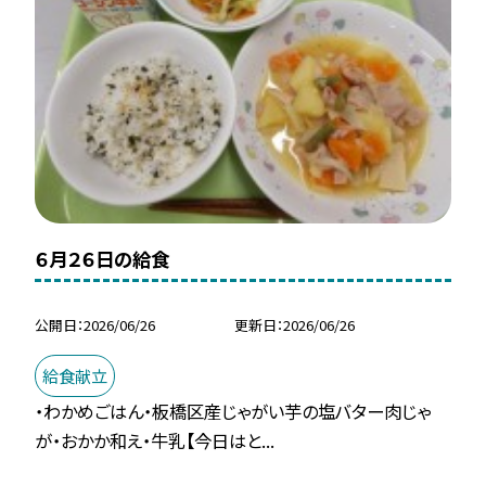
６月２６日の給食
公開日
2026/06/26
更新日
2026/06/26
給食献立
・わかめごはん・板橋区産じゃがい芋の塩バター肉じゃ
が・おかか和え・牛乳【今日はと...