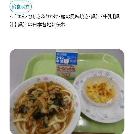
給食献立
・ごはん・ひじきふりかけ・鰆の風味焼き・呉汁・牛乳【呉
汁】 呉汁は日本各地に伝わ...