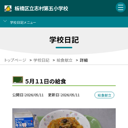
板橋区立志村第五小学校
学校日記メニュー
学校日記
トップページ
>
学校日記
>
給食献立
>
詳細
５月１１日の給食
公開日
2026/05/11
更新日
2026/05/11
給食献立