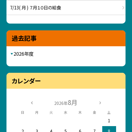
7/13( 月 ) ７月１０日の給食
過去記事
2026年度
カレンダー
8月
2026年
日
月
火
水
木
金
土
1
2
3
4
5
6
7
8