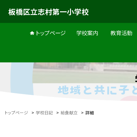
板橋区立志村第一小学校
トップページ
学校案内
教育活動
トップページ
>
学校日記
>
給食献立
>
詳細