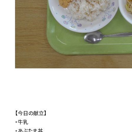
【今日の献立】
・牛乳
・あぶたま丼