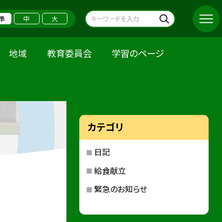
準
中
大
地域
教育委員会
学習のページ
カテゴリ
日記
給食献立
緊急のお知らせ