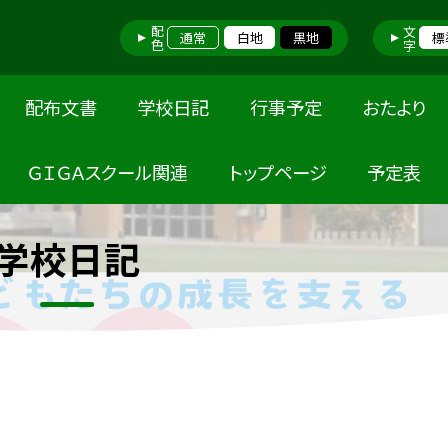
配色
文字
通常
白地
黒地
標
配布文書
学校日記
行事予定
おたより
ＧＩＧＡスクール関連
トップページ
予定表
学校日記