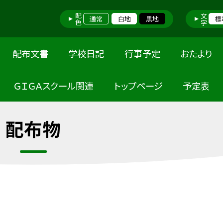
配色
文字
通常
白地
黒地
標
配布文書
学校日記
行事予定
おたより
ＧＩＧＡスクール関連
トップページ
予定表
配布物