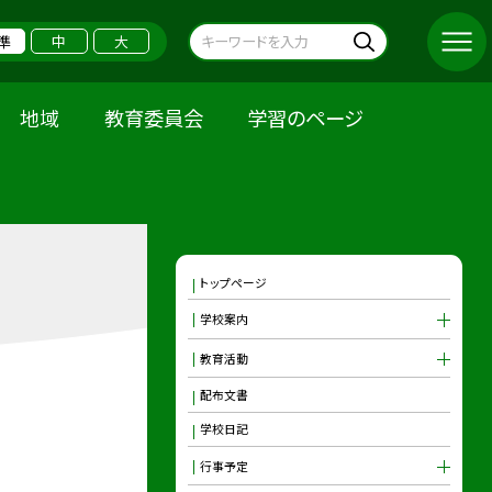
準
中
大
地域
教育委員会
学習のページ
トップページ
学校案内
教育活動
配布文書
学校日記
行事予定