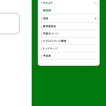
おたより
配布物
地域
教育委員会
学習のページ
ＧＩＧＡスクール関連
トップページ
予定表