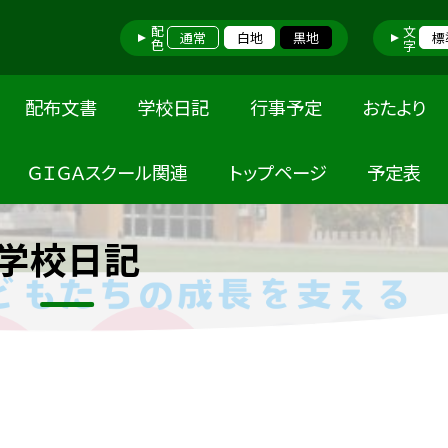
配色
文字
通常
白地
黒地
標
配布文書
学校日記
行事予定
おたより
ＧＩＧＡスクール関連
トップページ
予定表
学校日記