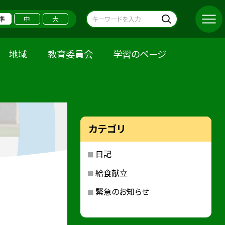
準
中
大
地域
教育委員会
学習のページ
カテゴリ
日記
給食献立
緊急のお知らせ