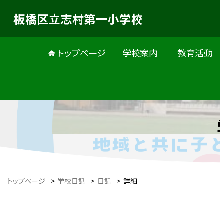
板橋区立志村第一小学校
トップページ
学校案内
教育活動
トップページ
>
学校日記
>
日記
>
詳細